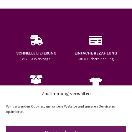
SCHNELLE LIEFERUNG
EINFACHE BEZAHLUNG
Ø 7-10 Werktage
100% Sichere Zahlung
HOHE PRODUKTQUALITÄT
Zustimmung verwalten
EINZIGARTIGE DESIGNS
Lange Haltbarkeit bei den
auf passenden Produkten
Prints
Wir verwenden Cookies, um unsere Website und unseren Service zu
optimieren.