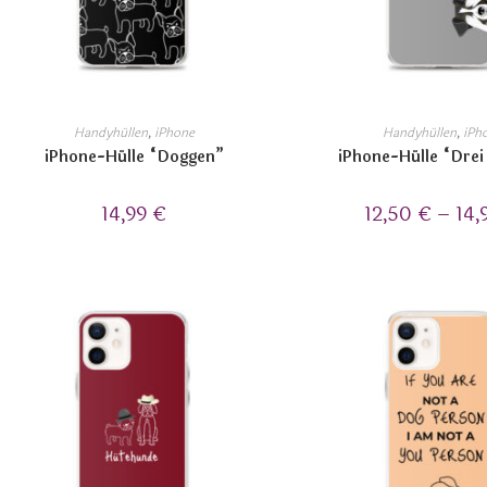
Handyhüllen
,
iPhone
Handyhüllen
,
iPh
iPhone-Hülle “Doggen”
iPhone-Hülle “Dre
14,99
€
12,50
€
–
14,