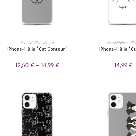
Handyhüllen
,
iPhone
Handyhüllen
,
iPh
iPhone-Hülle “Cat Contour”
iPhone-Hülle “C
12,50
€
–
14,99
€
14,99
€