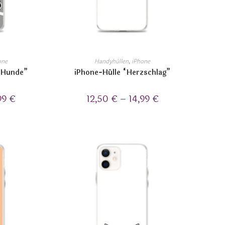
one
Handyhüllen
,
iPhone
i Hunde”
iPhone-Hülle “Herzschlag”
99
€
12,50
€
–
14,99
€