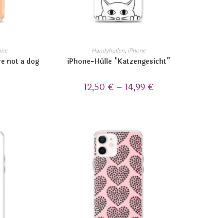
one
Handyhüllen
,
iPhone
re not a dog
iPhone-Hülle “Katzengesicht”
12,50
€
–
14,99
€