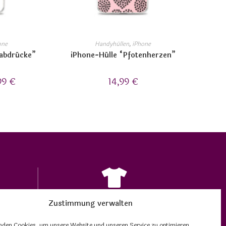
one
Handyhüllen
,
iPhone
nabdrücke”
iPhone-Hülle “Pfotenherzen”
99
€
14,99
€
Zustimmung verwalten
ITÄT
EINZIGARTIGE DESIGNS
rints
auf passenden Produkten
nden Cookies, um unsere Website und unseren Service zu optimieren.