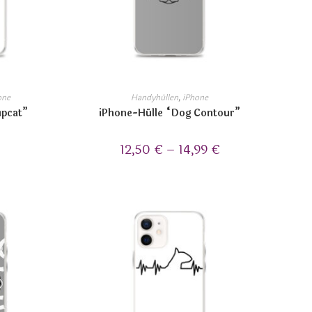
one
Handyhüllen
,
iPhone
upcat”
iPhone-Hülle “Dog Contour”
12,50
€
–
14,99
€