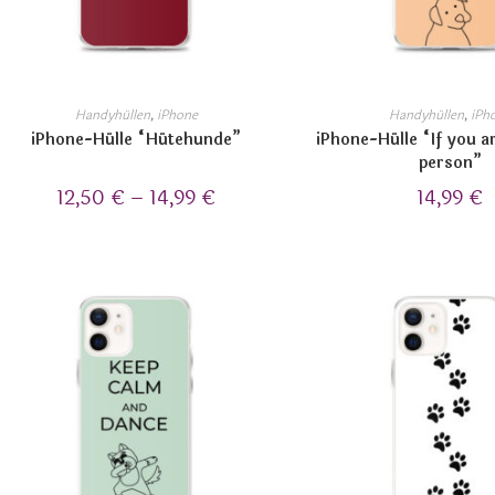
Handyhüllen
,
iPhone
Handyhüllen
,
iPh
iPhone-Hülle “Hütehunde”
iPhone-Hülle “If you a
person”
12,50
€
–
14,99
€
14,99
€