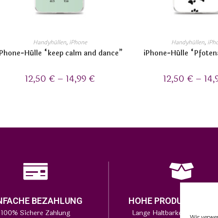
Handyhüllen
,
iPhone
Handyhüllen
,
iPh
iPhone-Hülle “keep calm and dance”
iPhone-Hülle “Pfote
12,50
€
–
14,99
€
12,50
€
–
14,
NFACHE BEZAHLUNG
HOHE PRODUKTQUAL
100% Sichere Zahlung
Lange Haltbarkeit bei den P
Wir verwe