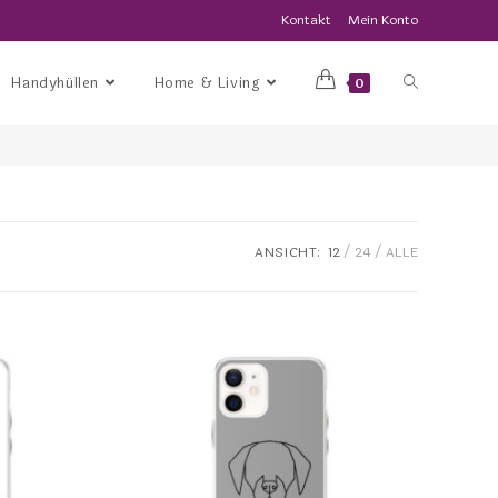
Kontakt
Mein Konto
Handyhüllen
Home & Living
0
ANSICHT:
12
24
ALLE