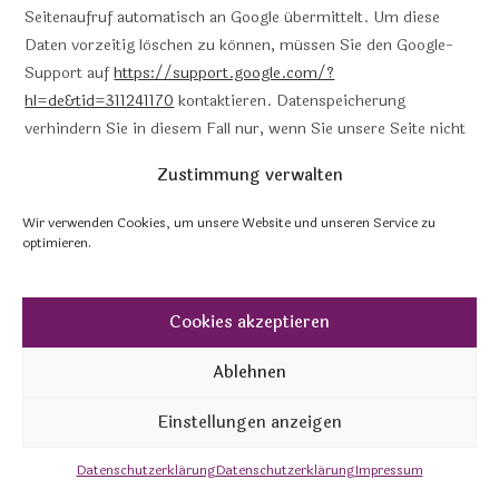
Seitenaufruf automatisch an Google übermittelt. Um diese
Daten vorzeitig löschen zu können, müssen Sie den Google-
Support auf
https://support.google.com/?
hl=de&tid=311241170
kontaktieren. Datenspeicherung
verhindern Sie in diesem Fall nur, wenn Sie unsere Seite nicht
besuchen.
Zustimmung verwalten
Anders als andere Web-Schriften erlaubt uns Google
Wir verwenden Cookies, um unsere Website und unseren Service zu
uneingeschränkten Zugriff auf alle Schriftarten. Wir können
optimieren.
also unlimitiert auf ein Meer an Schriftarten zugreifen und so
das Optimum für unsere Webseite rausholen. Mehr zu Google
Fonts und weiteren Fragen finden Sie auf
Cookies akzeptieren
https://developers.google.com/fonts/faq?tid=311241170
.
Ablehnen
Dort geht zwar Google auf datenschutzrelevante
Angelegenheiten ein, doch wirklich detaillierte Informationen
Einstellungen anzeigen
über Datenspeicherung sind nicht enthalten. Es ist relativ
schwierig, von Google wirklich präzise Informationen über
Datenschutzerklärung
Datenschutzerklärung
Impressum
gespeicherten Daten zu bekommen.