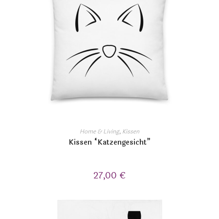
Home & Living
,
Kissen
Kissen “Katzengesicht”
27,00
€