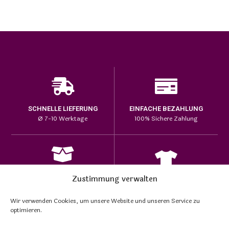
SCHNELLE LIEFERUNG
EINFACHE BEZAHLUNG
Ø 7-10 Werktage
100% Sichere Zahlung
HOHE PRODUKTQUALITÄT
Zustimmung verwalten
EINZIGARTIGE DESIGNS
Lange Haltbarkeit bei den
auf passenden Produkten
Prints
Wir verwenden Cookies, um unsere Website und unseren Service zu
optimieren.