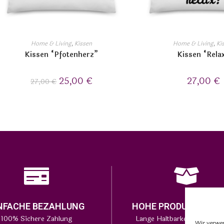
Home & Living
,
Kissen
Home & Living
,
Ki
Kissen “Pfotenherz”
Kissen “Rela
25,00
€
27,00
€
27,00
€
NFACHE BEZAHLUNG
HOHE PRODUKTQUAL
100% Sichere Zahlung
Lange Haltbarkeit bei den P
Wir verwe