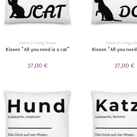
Home & Living
,
Kissen
Home & Living
,
Ki
Kissen “All you need is a cat”
Kissen “All you need
27,00
€
27,00
€