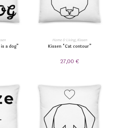
ssen
Home & Living
,
Kissen
 is a dog”
Kissen “Cat contour”
27,00
€