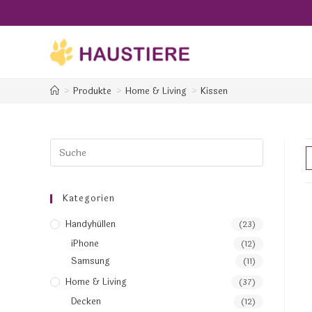
>
Produkte
>
Home & Living
>
Kissen
Kategorien
Handyhüllen
(23)
iPhone
(12)
Samsung
(11)
Home & Living
(37)
Decken
(12)