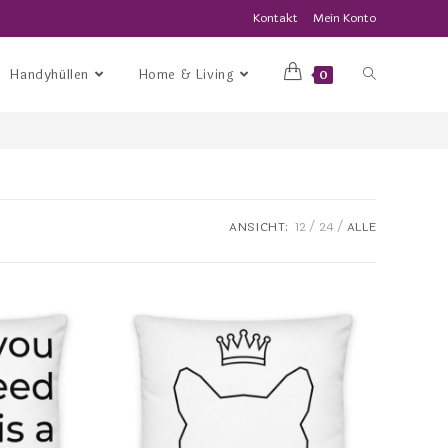
Kontakt
Mein Konto
Handyhüllen
Home & Living
0
ANSICHT:
12
24
ALLE