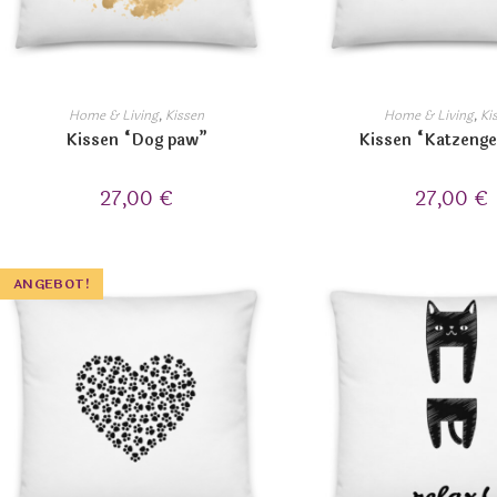
Home & Living
,
Kissen
Home & Living
,
Ki
Kissen “Dog paw”
Kissen “Katzenge
27,00
€
27,00
€
ANGEBOT!