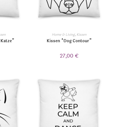
ssen
Home & Living
,
Kissen
 Katze”
Kissen “Dog Contour”
27,00
€