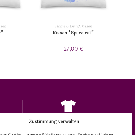
ssen
Home & Living
,
Kissen
x”
Kissen “Space cat”
27,00
€
Zustimmung verwalten
ITÄT
EINZIGARTIGE DESIGNS
rints
auf passenden Produkten
nden Cookies, um unsere Website und unseren Service zu optimieren.