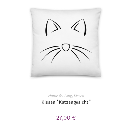
Home & Living
,
Kissen
Kissen “Katzengesicht”
27,00
€