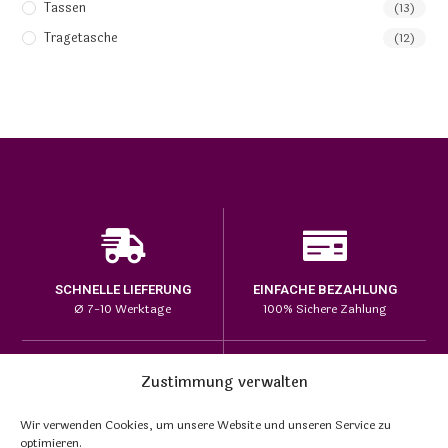
Tassen
(13)
Tragetasche
(12)
SCHNELLE LIEFERUNG
EINFACHE BEZAHLUNG
Ø 7-10 Werktage
100% Sichere Zahlung
Zustimmung verwalten
HOHE PRODUKTQUALITÄT
Wir verwenden Cookies, um unsere Website und unseren Service zu
EINZIGARTIGE DESIGNS
Lange Haltbarkeit bei den
optimieren.