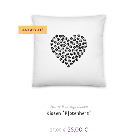
ANGEBOT!
Home & Living
,
Kissen
Kissen “Pfotenherz”
25,00
€
27,00
€